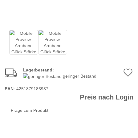
Lagerbestand:
A
geringer Bestand
d
EAN:
4251879186937
M
Preis nach Login
Frage zum Produkt