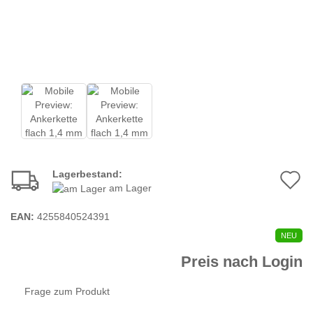
Lagerbestand:
A
am Lager
d
EAN:
4255840524391
M
NEU
Preis nach Login
Frage zum Produkt