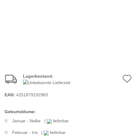
Lagerbestand:
A
d
EAN:
4251879192983
M
Geburtsblume:
Januar - Nelke |
lieferbar
Februar - Iris |
lieferbar