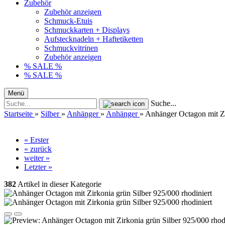
Zubehör
Zubehör anzeigen
Schmuck-Etuis
Schmuckkarten + Displays
Aufstecknadeln + Haftetiketten
Schmuckvitrinen
Zubehör anzeigen
% SALE %
% SALE %
Menü
Suche...
Startseite
»
Silber
»
Anhänger
»
Anhänger
»
Anhänger Octagon mit Zi
« Erster
« zurück
weiter »
Letzter »
382
Artikel in dieser Kategorie