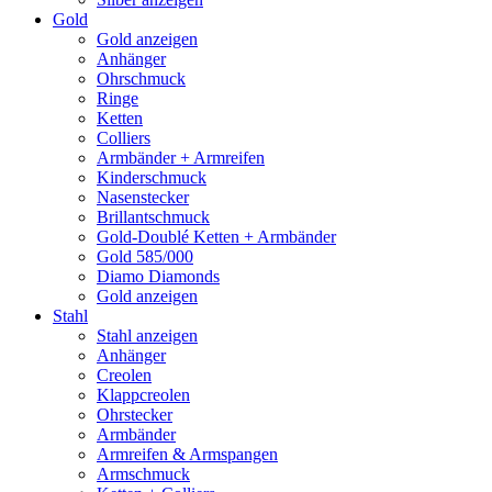
Gold
Gold anzeigen
Anhänger
Ohrschmuck
Ringe
Ketten
Colliers
Armbänder + Armreifen
Kinderschmuck
Nasenstecker
Brillantschmuck
Gold-Doublé Ketten + Armbänder
Gold 585/000
Diamo Diamonds
Gold anzeigen
Stahl
Stahl anzeigen
Anhänger
Creolen
Klappcreolen
Ohrstecker
Armbänder
Armreifen & Armspangen
Armschmuck