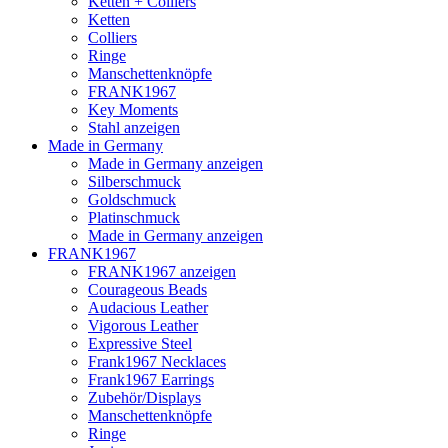
Ketten + Colliers
Ketten
Colliers
Ringe
Manschettenknöpfe
FRANK1967
Key Moments
Stahl anzeigen
Made in Germany
Made in Germany anzeigen
Silberschmuck
Goldschmuck
Platinschmuck
Made in Germany anzeigen
FRANK1967
FRANK1967 anzeigen
Courageous Beads
Audacious Leather
Vigorous Leather
Expressive Steel
Frank1967 Necklaces
Frank1967 Earrings
Zubehör/Displays
Manschettenknöpfe
Ringe