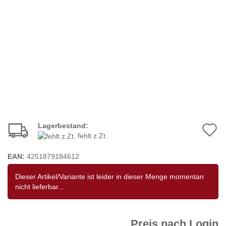
Lagerbestand:
A
fehlt z.Zt.
d
EAN:
4251879184612
M
Dieser Artikel/Variante ist leider in dieser Menge momentan
nicht lieferbar...
Preis nach Login