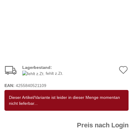
Lagerbestand:
A
fehlt z.Zt.
d
EAN:
4255840521109
M
Dieser Artikel/Variante ist leider in dieser Menge momentan
nicht lieferbar...
Preis nach Login