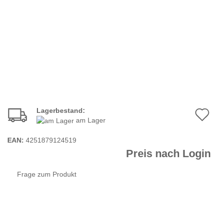
Lagerbestand:
A
am Lager
d
EAN:
4251879124519
M
Preis nach Login
Frage zum Produkt