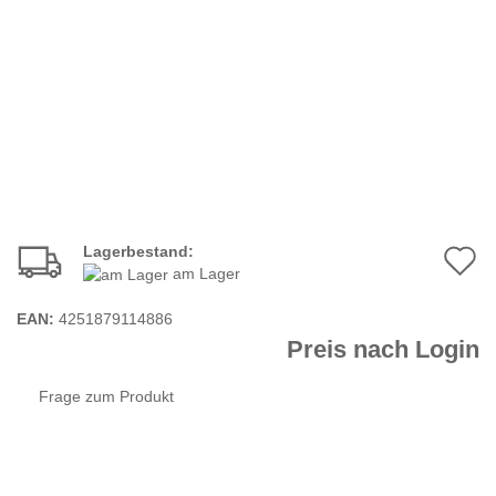
Lagerbestand:
A
am Lager
d
EAN:
4251879114886
M
Preis nach Login
Frage zum Produkt